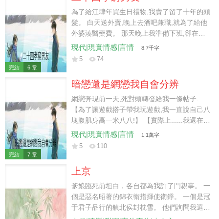
【是啊！他們想玩弄妹妹後再拋棄，以此來報
復姐姐。】 我茫然地站在角落，聽到原本笑盈
為了給江肆年買生日禮物,我賣了留了十年的頭
盈的男人萬分冷淡道： 「都怪她對我那麼殘
髮。 白天送外賣,晚上去酒吧兼職,就為了給他
忍，不然我也不會去玩她妹妹。」 「等她妹妹
外婆湊醫藥費。 那天晚上我準備下班,卻在路
傷心欲絕時，她會很心疼後悔吧。」
過包廂時聽見熟悉的聲音。 「你那個小女友對
現代|現實情感|言情
8.7千字
你真好啊,每天累死累活給你那個不存在的外婆
5
74
湊醫藥費。」 江肆年坐在主位上,手腕戴的是
完結
6 章
一百萬的表。 他漫不經心地晃著紅酒杯,輕
暗戀還是網戀我自會分辨
笑。 「再好也是要分手的。」 「大冒險的遊
戲什麼時候結束啊,二十四孝窮男友我都裝膩
網戀奔現前一天,死對頭轉發給我一條帖子:
了。」
【為了讓遊戲搭子帶我玩遊戲,我一直說自己八
塊腹肌身高一米八八!】 【實際上......我還在戴
小天電話手錶,八塊腹肌一八八的另有其人!】
現代|現實情感|言情
1.1萬字
【馬上就要奔現了,我是不是死定了?】 死對頭
5
110
幸災樂禍: 「這帖主怎麼越看越像你那個網戀
完結
7 章
對象?」 「餘寧,你談了個小學生啊?」 我心涼
上京
了一半,但丟不起這個人,于是匿名給帖主回帖:
【你口中一米八八的是誰?跪下來求他替你去
爹娘臨死前坦白，各自都為我許了門親事。 一
面基!】 帖主唯唯諾諾:【......好吧,我去求求
個是惡名昭著的錦衣衛指揮使衛錚。 一個是冠
他。】 下一秒,死對頭手機震響。 聽筒裡漏出
于君子品行的鎮北侯封枕雪。 他們詢問我選哪
一絲小孩的辣條音: 「哥哥,我跪下來求你件事
一個，我為難至極。 直至二老嚥氣，也沒敢