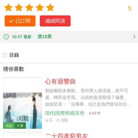
蓄買了一次托夢機會。 但只能選生前死
5
敵。 剛入夢就撞上了死敵那張撲克臉。 我一臉絕望，當場跪下
「哐哐」兩個響頭。 「求求你，給我燒點紙錢吧，下面物價太
已訂閱
繼續閱讀
高了！」 死敵一臉凝重：「我燒了幾十億，還有最新款的香蕉
手機，你沒收到？」 我：？ 想起這一年我在下面打黑工的慘
第10章
02-07 最新
狀…… 我痛哭流涕：「你燒給誰了！！？？」 #甜文 #玄學 #BL
#HE #15分鐘讀完
目錄
猜你喜歡
心有迴響曲
我姐腳踏多條船。 那些男人發現後，怒不可
遏，轉而追求我。 以前的忽視變成了偏愛。
姐姐笑道：「沒事啊，估計是他們發現你比我
更好。」 直到有彈幕出現： 【妹妹好傻，竟
現代|現實情感|言情
9.3千字
然還受寵若驚。】 【蠢得要死，不像她姐姐一
5
106
樣遊刃有餘，稍微被喜歡了就感恩戴德。】
完結
6 章
【其實是這些男人不捨得直接報復姐姐……】
二十四孝窮男友