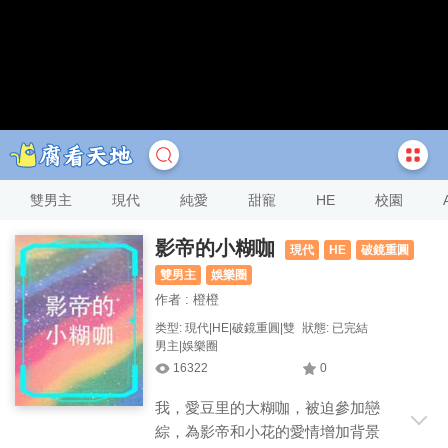
雙男主
現代
純愛
甜寵
HE
校園
影帝的小糊咖
現代
HE
破鏡重圓
雙男主
娛樂圈
作者 : 橙橙
类型: 現代|HE|破鏡重圓|雙
狀態: 已完結
男主|娛樂圈
16322
0
我，愛豆里的大糊咖，被迫參加戀
綜，為影帝和小花的愛情增加背景