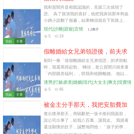
給律師打電話：「帶著離婚協議和證據保全的
人過來。今晚，一個都別想走。」
我和賀聞舟是相親認識的，見面三次就領了
證。 為了摸清我的喜好，他把我床頭那本狗血
小媽小說翻了個遍，結果轉頭就在下班路上出
了車禍。 好消息，人沒事。 壞訊息，他一口
現代|沙雕|甜寵|言情
1.2萬字
認定我是他小媽。 我給他擦個藥，他紅著耳朵
5
19
背《離騷》； 我帶他回家，他衝我發小喊繼
完結
8 章
父； 喝醉後，他還抱著奶粉罐，苦口婆心勸他
假離婚給女兄弟領證後，前夫求
爸把我讓給他。 他爸聽完之後，點燃了一根
我替他還債
煙，然後轉身去拿了雞毛撣子。
刷到一條「借假離婚給女兄弟領證」的求助帖
時，我還罵得起勁。 轉頭，老公賀聞川就拿著
「內部購房福利」，哄我和他辦離婚。 他以為
我會心疼七折房，乖乖在協議上簽字。 可他不
渣男|打臉虐渣|婚姻|現代|大女主|爽文|現實情
知道，那條帖子裡被誇得天衣無縫的主意，早
5
95
被我截了圖。 他也不知道，就在剛剛，我已經
完結
8 章
發現了他藏在枕頭下的戶口本， 蠢貨，想幹什
被金主分手那天，我把安胎費加
麼一看就知道。 我把離婚證塞進包裡，笑著給
到八百萬
他讓路。 「去吧，別耽誤你給孩子上戶口。」
查出懷孕那天，周硯辭把一張卡推到我面前，
說公司出事了，給我八百萬，讓我走。 我摸著
還沒顯懷的肚子，誠懇地問他：「孩子的學區
房、月嫂和鋼琴課，你是打算讓我去天橋底下