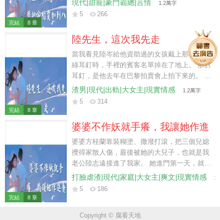
現代|甜寵|豪門霸總|言情
1.2萬字
眾籌嗎？」 他沉默了半分鐘，又給我轉了兩百
5
266
萬。 一個月後，我在生鮮超市撞見他穿著圍裙
完結
8 章
搬牛奶。 曾經給我包下遊艇看煙花的男人，推
陸先生，這次我先走
著促銷車追到停車場，第一句話竟是：「江見
星，你產檢的錢還夠不夠？」
當我看見陸岑給他資助過的女孩戴上那枚祖母
綠耳釘時，手裡的賓客名單掉在了地上。 那對
耳釘，是他去年在巴黎拍賣會上拍下來的。 他
說要留給我，等我們結婚那天親手替我戴上。
渣男|現代|出軌|大女主|現實情感
1.2萬字
我彎腰撿起名單，抬頭問許茉：「你耳朵上的
5
314
東西，陸岑送的？」 她紅著眼眶，像受了天大
完結
8 章
的委屈。 而站在她身後的陸岑，第一次對我沉
婆婆不作妖就手癢，我讓她作進
了臉。 後來再想起那一眼，我才明白，許茉敢
養老院
戴著耳釘走到我面前，陸岑早就給過她膽子。
婆婆方桂蘭靠裝糊塗、撒潑打滾，把三個兒媳
我辦婚禮這麼多年，見過太多人在儀式開始前
攪得家散人傷，最後被她的大兒子，也就是我
猶豫。 ​​​​​​​真要散，也該把門關好，別拖泥帶水。
老公陸志遠接進了我家。 她進門第一天，就抱
著存摺哭喊我偷她養老錢，陸志遠抬手要我交
打臉虐渣|現代|家庭|大女主|爽文|現實情感
1
出來。 我把離婚協議攤在茶几上，順手開啟手
5
186
機錄影。 「錢沒見過，前夫媽倒是見過。方桂
完結
8 章
蘭，你今天要是敢再演，我就讓你親自去派出
Copyright © 腐看天地
所解釋，你到底是真老糊塗，還是專挑人