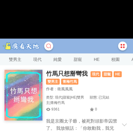
雙男主
現代
純愛
甜寵
HE
校園
竹馬只想掰彎我
現代
甜寵
HE
雙男主
青梅竹馬
作者 : 衛風風風
类型: 現代|甜寵|HE|雙男
狀態: 已完結
主|青梅竹馬
9361
0
我是京圈太子爺，被死對頭影帝囚禁
了。 我放狠話：「你敢動我，我兄