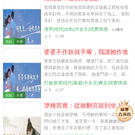
著促銷車追到停車場，第一句話竟是：「江見
星，你產檢的錢還夠不夠？」
當我看見陸岑給他資助過的女孩戴上那枚祖母
綠耳釘時，手裡的賓客名單掉在了地上。 那對
耳釘，是他去年在巴黎拍賣會上拍下來的。 他
說要留給我，等我們結婚那天親手替我戴上。
渣男|現代|出軌|大女主|現實情感
1.2萬字
我彎腰撿起名單，抬頭問許茉：「你耳朵上的
5
58
東西，陸岑送的？」 她紅著眼眶，像受了天大
完結
8 章
的委屈。 而站在她身後的陸岑，第一次對我沉
婆婆不作妖就手癢，我讓她作進
了臉。 後來再想起那一眼，我才明白，許茉敢
養老院
戴著耳釘走到我面前，陸岑早就給過她膽子。
婆婆方桂蘭靠裝糊塗、撒潑打滾，把三個兒媳
我辦婚禮這麼多年，見過太多人在儀式開始前
攪得家散人傷，最後被她的大兒子，也就是我
猶豫。 ​​​​​​​真要散，也該把門關好，別拖泥帶水。
老公陸志遠接進了我家。 她進門第一天，就抱
著存摺哭喊我偷她養老錢，陸志遠抬手要我交
打臉虐渣|現代|家庭|大女主|爽文|現實情感
1
出來。 我把離婚協議攤在茶几上，順手開啟手
5
47
機錄影。 「錢沒見過，前夫媽倒是見過。方桂
完結
8 章
蘭，你今天要是敢再演，我就讓你親自去派出
犟種答應：從掀翻宮規到坐上鳳
所解釋，你到底是真老糊塗，還是專挑人
位
坑。」
我從小就是個犟種，不理解的事情一定要找人
問仔細了才算。 進宮第一天，掌事嬤嬤告訴
我，答應見了常在要行禮，見了貴人要低頭，
見了嬪妃最好連氣都別喘太響。 我聽完很納