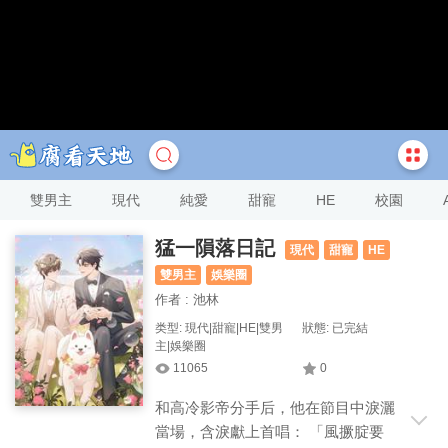
雙男主
現代
純愛
甜寵
HE
校園
猛一隕落日記
現代
甜寵
HE
雙男主
娛樂圈
作者 : 池林
类型: 現代|甜寵|HE|雙男
狀態: 已完結
主|娛樂圈
11065
0
和高冷影帝分手后，他在節目中淚灑
當場，含淚獻上首唱： 「風撅腚要