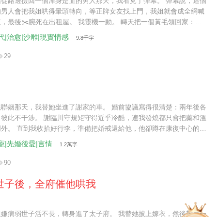
霜從路邊撿回一個渾身是血的男人那天，我看見了彈幕。 彈幕說，這個
的男人會把我姐哄得暈頭轉向，等正牌女友找上門，我姐就會成全網喊
，最後✂️腕死在出租屋。 我靈機一動。 轉天把一個黃毛領回家：
你看我撿的這個怎麼樣？」 裴霜氣得把他和沈嶼一起趕出門，叉著腰放
代|治愈|沙雕|現實情感
9.8千字
今天誰敢往家裡塞男人，我就把誰塞進垃圾桶！」 我站在原地喘了口
這一關大概算過去了。 隔天，我又領回一個紅毛。 裴霜舉著雞毛撣子
29
條街，終于不肯撿男人了。 可彈幕卻瘋了。 【救命，女配躲過了戀愛
姐開的咖啡店卻要被人毀了！】 【真正的局才剛開始，那個被趕走的男
“原配”回來。】 我把紅毛往姐姐身後一推，扭頭給黃毛打電話。 「兄
來了。帶上你那些五顏六色的朋友，來我姐店裡上班。」
絕聯姻那天，我替她坐進了謝家的車。 婚前協議寫得很清楚：兩年後各
，彼此不干涉。 謝臨川守規矩守得近乎冷酷，連我發燒都只會把藥和溫
門外。 直到我收拾好行李，準備把婚戒還給他，他卻蹲在康復中心的小
，按下了那隻小狗平時用來「說話」的按鈕。 機械女聲響徹安靜的客
寵|先婚後愛|言情
1.2萬字
想你。」
90
世子後，全府催他哄我
姐嫌病弱世子活不長，轉身進了太子府。 我替她披上嫁衣，然後帶著一