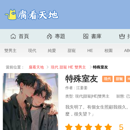
首頁
專題
書庫
雙男主
現代
純愛
甜寵
HE
校園
AB
當前位置：
腐看天地
現代
甜寵
HE
雙男主
特殊室友
特殊室友
現代
甜寵
作者 : 江姜姜
类型: 現代|甜寵|HE|雙男主
狀態: 
我失明了。有個女生照顧我很久。
麼，很失望？」
5