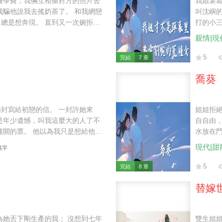
我姐裴
叫沈嶼
 直到又一次婉拒她
打的小三
大錄取了，我在學校裡郵寄錄取通
「姐，
親情|現
話：「
氣，覺得
5
完結
7 章
很好玩
追了我兩
腦，姐
喬葵
，你是不是欠我一個解釋？」
人會帶著
弟，活
封寫給初戀的信。 一封許她來
姐姐拒
是年少遺憾，叫我這麼大的人了不
自自由
離開的票。 他以為我只是想給他一
水放在
的不懂事。 但是他不知道，我已
狗旁邊
現代|甜
2萬字
廳：「
5
完結
8 章
替嫁
為她丟下剛生產的我； 沒想到七年
雙生姐