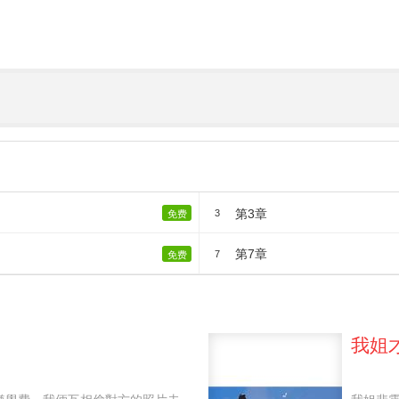
第3章
3
免费
第7章
7
免费
我姐