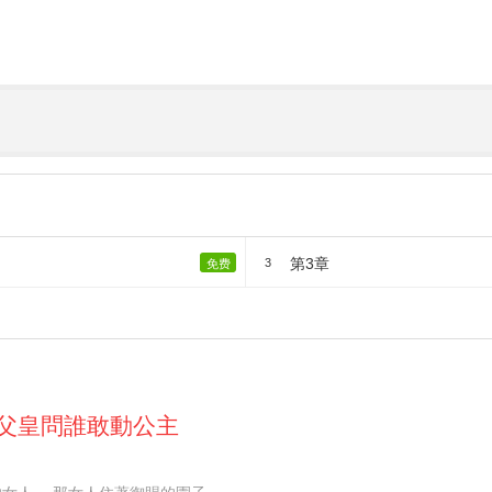
第3章
3
免费
父皇問誰敢動公主