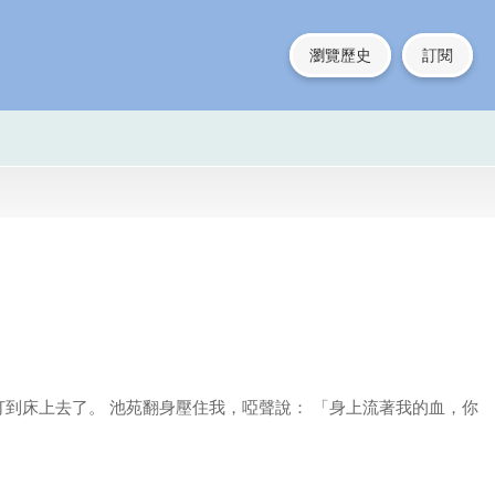
瀏覽歷史
訂閱
打到床上去了。 池苑翻身壓住我，啞聲說： 「身上流著我的血，你