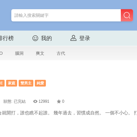
排行榜
我的
登录
O
腦洞
爽文
古代
HE
家庭
雙男主
純愛
狀態: 已完結
12991
0
合就開打，誰也瞧不起誰。 幾年過去，習慣成自然。 一個不小心。 