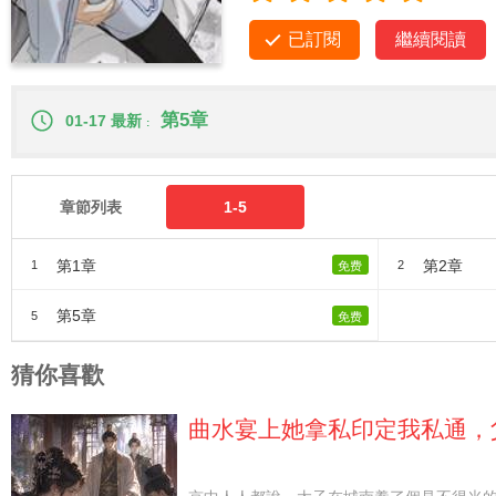
已訂閱
繼續閱讀
第5章
01-17 最新
章節列表
1-5
第1章
第2章
1
2
免费
第5章
5
免费
猜你喜歡
曲水宴上她拿私印定我私通，