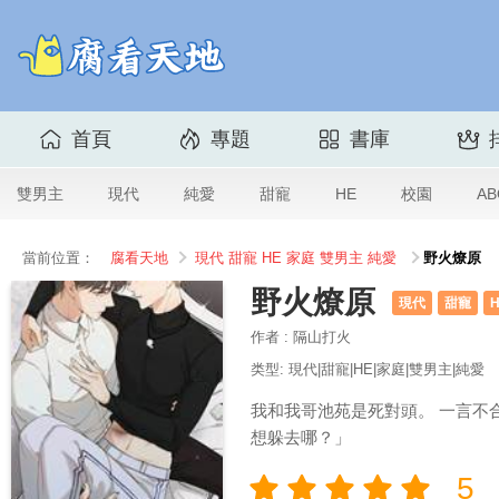
首頁
專題
書庫
雙男主
現代
純愛
甜寵
HE
校園
AB
當前位置：
腐看天地
現代
甜寵
HE
家庭
雙男主
純愛
野火燎原
野火燎原
現代
甜寵
作者 : 隔山打火
类型: 現代|甜寵|HE|家庭|雙男主|純愛
我和我哥池苑是死對頭。 一言不
想躲去哪？」
5