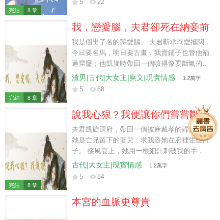
5
22
背《離騷》； 我帶他回家，他衝我發小喊繼
完結
8 章
父； 喝醉後，他還抱著奶粉罐，苦口婆心勸他
我，戀愛腦，夫君卻死在納妾前
爸把我讓給他。 他爸聽完之後，點燃了一根
煙，然後轉身去拿了雞毛撣子。
我是個出了名的戀愛腦。 夫君靳承珣愛擺闊，
今日要名馬，明日要古畫，我賣鋪子也替他補
過窟窿；他凱旋時帶回一個咳得像要斷氣的
「表妹」，我騰出正院給她養病。 後來靳承珣
渣男|古代|大女主|爽文|現實情感
1.2萬字
為了替表妹擋刀，傷得只剩一口氣。 太醫說他
5
68
得仔細養著，我便親手煎藥，親手餵藥。 守了
完結
8 章
他三天三夜。 可惜他福薄，沒等到納妾那日。
說我心狠？我便讓你們嘗嘗斷骨
真是可惜。
之痛
夫君凱旋迴府，帶回一個披麻戴孝的婦人，說
她是亡兄留下的妻兒，求我容她在府裡住些日
子。 接風宴上，她用一根細針刺破我的手，反
咬我砸碎了傳家玉鐲。 夫君當眾斥我刻薄，連
古代|大女主|現實情感
1.2萬字
那個孩子也抱著他的腿，哭著喊他爹。 我捏著
5
84
染血的針，抬手便叫人砍了她的手。
完結
8 章
本宮的血脈更尊貴