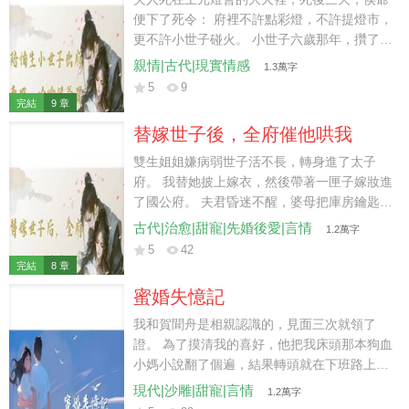
便下了死令： 府裡不許點彩燈，不許提燈市，
更不許小世子碰火。 小世子六歲那年，攢了許
久的零嘴錢，捧著一張船燈圖來找我。 他說想
親情|古代|現實情感
1.3萬字
親手做一盞燈，放進水渠裡，請風替他捎給從
5
9
未見過的娘親。 三年後，他做的風輪燈被書院
完結
9 章
選去西市義賣，換來的銀子要送到慈幼局添冬
替嫁世子後，全府催他哄我
衣。偏有個昔日同窗故意撞翻燈架，火苗順著
燈油躥上來，小世子僵在原地，連哭都忘了。
雙生姐姐嫌病弱世子活不長，轉身進了太子
顧承野趕到時，抱起兒子，冷聲吩咐管家：
府。 我替她披上嫁衣，然後帶著一匣子嫁妝進
「西市今日餘下的義賣燈，侯府全數買下。至
了國公府。 夫君昏迷不醒，婆母把庫房鑰匙交
于推倒燈架的人，帶去巡城司，我顧承野的兒
給我，小姑子天天往我房裡送點心，我的日子
古代|治愈|甜寵|先婚後愛|言情
1.2萬字
子，他也敢動？」
過得比在姜家舒坦太多。 我坐在謝觀瀾床邊打
5
42
算盤，順嘴唸叨：「今天太醫府的人又說你治
完結
8 章
不好了，你說我如果守寡了是不是能拿到很多
蜜婚失憶記
錢啊？」 床上的人聽了許久，醒來便攥住我的
手：「姜蒔蘿，你是不是天天盼著我出殯？」
我和賀聞舟是相親認識的，見面三次就領了
姐姐在太子府碰了壁，又鬧著要換回婚約。 我
證。 為了摸清我的喜好，他把我床頭那本狗血
正想請人送客，謝觀瀾已經站到了我身邊。
小媽小說翻了個遍，結果轉頭就在下班路上出
了車禍。 好消息，人沒事。 壞訊息，他一口
現代|沙雕|甜寵|言情
1.2萬字
認定我是他小媽。 我給他擦個藥，他紅著耳朵