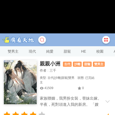
雙男主
現代
純愛
甜寵
HE
校園
親親小洲
古代
沙雕
甜寵
雙男主
作者 : 三千
类型: 古代|沙雕|甜寵|雙男
狀態: 已完結
主
41509
0
家族聯姻，我男扮女裝，替妹出嫁。
半夜，死對頭進入我的新房。 「嫂
子開門，我是我哥。」 「我不是脆弱，嫂