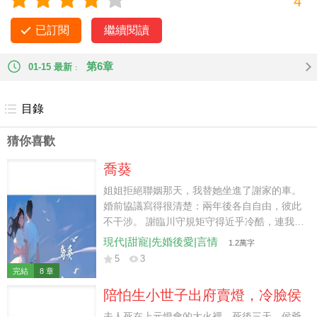
4
子，我就是看你跟我哥在一塊，我心裡難受。」 「嫂子，我跟
我哥都是男人，他行為什麼我不行？」 「哥你對我嚷嚷什麼，
已訂閱
繼續閱讀
我不是從嫂子身上下來了嗎？」 「哥哥，不被愛的人才是小
三。」 我：「……」
第6章
01-15 最新
目錄
猜你喜歡
喬葵
姐姐拒絕聯姻那天，我替她坐進了謝家的車。
婚前協議寫得很清楚：兩年後各自自由，彼此
不干涉。 謝臨川守規矩守得近乎冷酷，連我發
燒都只會把藥和溫水放在門外。 直到我收拾好
現代|甜寵|先婚後愛|言情
1.2萬字
行李，準備把婚戒還給他，他卻蹲在康復中心
5
3
的小狗旁邊，按下了那隻小狗平時用來「說
完結
8 章
話」的按鈕。 機械女聲響徹安靜的客廳：「想
陪怕生小世子出府賣燈，冷臉侯
你。」
爺買空整條燈市
夫人死在上元燈會的大火裡，死後三天，侯爺