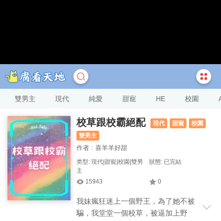
雙男主
現代
純愛
甜寵
HE
校園
校草跟校霸絕配
現代
甜寵
校園
雙男主
作者 : 喜羊羊好甜
类型: 現代|甜寵|校園|雙男
狀態: 已完結
主
15943
0
我妹瘋狂迷上一個野王，為了她不被
騙，我堂堂一個校草，被逼加上野