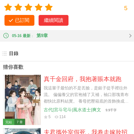
誰知恕王不僅眼瞎，還對我這個「妻子」
5
十分疼寵。 現在，他在外面敲門：「小喬，我們成婚已有半
月，今天我可以上🛏睡覺了嗎？」 呃……我該怎麼跟他解釋，
已訂閱
繼續閱讀
我是他男扮女裝的死對頭？
第9章
05-16 最新
目錄
猜你喜歡
真千金回府，我抱著賬本就跑
我這輩子最怕的不是丟臉，是銀子從手裡往外
流。 偏偏養父的官袍補了又補，袖口那塊青布
都快比原料結實。 養母把壓箱底的首飾換成了
寒門學子的路費，連陪嫁的銅鏡都沒留下。 兩
古代|宮斗宅斗|風水道士|爽文
9.9千字
個哥哥也一個比一個會往外撒錢，大哥替窮書
5
114
生交束脩，二哥把軍餉分給傷兵。 只有我把京
完結
7 章
裡的銀號開到了第十二家，睡前不數完當日進
夫君攜外室假死，我卷走嫁妝招