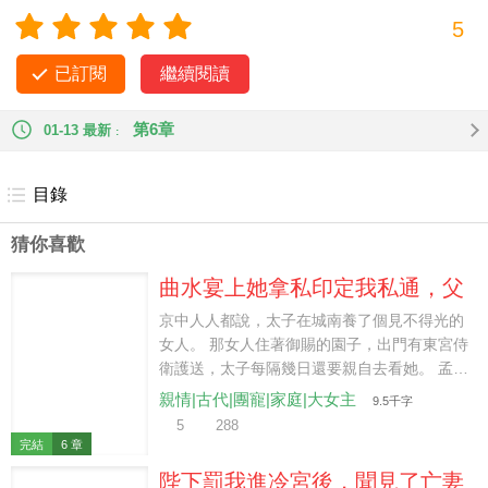
門大肆嘲笑我： 「床頭夢有金莖露，庭后
5
春生玉樹花……哈哈哈哈哈。」 「我名門正派，可容不得這樣
任男人玩弄的小娘們兒。」 大師兄承宗主之位后，立刻將我驅
已訂閱
繼續閱讀
逐。 我被皇室追捕，墜崖而亡。 再睜眼，大師兄跪在我面前泣
淚： 「師弟，求求你替師兄去見太子吧！」
第6章
01-13 最新
目錄
猜你喜歡
曲水宴上她拿私印定我私通，父
皇問誰敢動公主
京中人人都說，太子在城南養了個見不得光的
女人。 那女人住著御賜的園子，出門有東宮侍
衛護送，太子每隔幾日還要親自去看她。 孟清
儀信了。 她邀我參加曲水宴，先毀了我的藥，
親情|古代|團寵|家庭|大女主
9.5千字
再從侍衛身上搜出蓋著我私印的約會箋，要把
5
288
我沉進荷池。 她說：「殿下若知道你揹著他私
完結
6 章
通，絕不會再護你。」 沒多久，太子推開了水
陛下罰我進冷宮後，聞見了亡妻