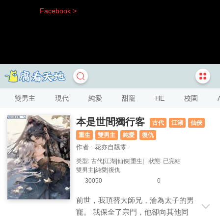
Facebook >
雙男主
現代
純愛
甜寵
HE
校園
本是世間獨行客
古代
江湖
仙俠
重生
雙男主
純愛
復仇
作者 : 花亦自飄零
类型: 古代|江湖|仙俠|重生|
狀態: 已完結
雙男主|純愛|復仇
30050
0
前世，我頂替大師兄，淪為太子的男
寵。 我保全了宗門，他卻向其他同