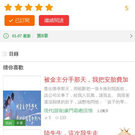
平時威風凜凜，但到易感期，一米九的大
5
個子就會縮在衣柜里委屈喊老婆。 關鍵過后還失憶。 這秘書當
的，又賣身又賣藝，還只賺一份錢。
已訂閱
繼續閱讀
第8章
01-07 最新
目錄
猜你喜歡
被金主分手那天，我把安胎費加
到八百萬
查出懷孕那天，周硯辭把一張卡推到我面前，
說公司出事了，給我八百萬，讓我走。 我摸著
還沒顯懷的肚子，誠懇地問他：「孩子的學區
房、月嫂和鋼琴課，你是打算讓我去天橋底下
現代|甜寵|豪門霸總|言情
1.2萬字
眾籌嗎？」 他沉默了半分鐘，又給我轉了兩百
5
133
萬。 一個月後，我在生鮮超市撞見他穿著圍裙
完結
8 章
搬牛奶。 曾經給我包下遊艇看煙花的男人，推
陸先生，這次我先走