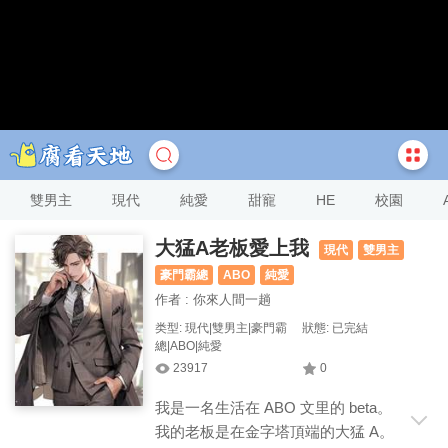
雙男主
現代
純愛
甜寵
HE
校園
大猛A老板愛上我
現代
雙男主
豪門霸總
ABO
純愛
作者 : 你來人間一趟
类型: 現代|雙男主|豪門霸
狀態: 已完結
總|ABO|純愛
23917
0
我是一名生活在 ABO 文里的 beta。
我的老板是在金字塔頂端的大猛 A。