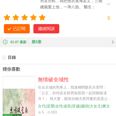
男友出軌，我把他丟進海棠文，三個
總裁愛上他，一孕八胎。 醫生：
「要減胎。」 我：「不，讓他生。」
5
已訂閱
繼續閱讀
第5章
01-07 最新
目錄
猜你喜歡
無情破全域性
在去京城的馬車上，我迷糊間聽見夫君問：
「公主，你何必女扮男裝跟我一起回鄉接凜
月？」 我大驚，眼前自稱夫君同窗的竟是公
主！ 公主輕聲說道： 「謝斂，你明知我的心
古代|逆襲|女性成長|穿越|腦洞|大女主|爽文
8
意，駙馬你唾手可得，你妻子我也可以妥善安
5
553
排，錢、院子、鋪子和莊子我都能給，甚至還