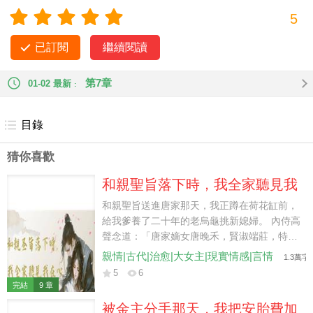
的病人。 他面不改色地替我檢查身體。 冷
5
淡得好像我們沒認識過。 可在同事不小心沖進來時。 他卻用白
大褂緊緊抱住沒有穿衣服的我。 我說都是男的，沒關係。 但他
已訂閱
繼續閱讀
惱怒得漲紅了脖子，固執道： 「不行！」
第7章
01-02 最新
目錄
猜你喜歡
和親聖旨落下時，我全家聽見我
在心裡挑陪葬品
和親聖旨送進唐家那天，我正蹲在荷花缸前，
給我爹養了二十年的老烏龜挑新媳婦。 內侍高
聲念道：「唐家嫡女唐晚禾，賢淑端莊，特賜
婚于肅王陸承野，三日後完婚。」 我爸跪得筆
親情|古代|治愈|大女主|現實情感|言情
1.3萬字
直，我媽臉色發白，兩個哥哥差點把磚縫摳
5
6
穿。 我低頭看著龜殼，在心裡挑了挑眉。
完結
9 章
【完了，肅王府的喜轎一進門，唐家就要被拿
被金主分手那天，我把安胎費加