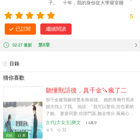
子。 十年，我的身份從大學寢室睡
上下鋪的兄弟，成為陪他爭家產、建立商
5
業帝國的左右手，他無數次笑著對我說：「有你真好。我們要
做一輩子的好朋友、好兄弟。」 但醉酒親吻我后，他卻反過來
已訂閱
繼續閱讀
質問我：「你為什麼不躲？」 「因為愛啊。」我那隱晦的愛戀
就此被曝光。 他卻避我不及，立刻宣布即將舉行婚禮。 婚禮當
第8章
02-27 最新
天，他未婚妻出了車禍，他發瘋一樣找到我，質問我：「是不
是你做的？就算沒有她，我也不可能喜歡你！」 我沒有解釋，
轉身離開。 暗戀京圈太子爺的第 3650 天，我決定放過自己。
目錄
猜你喜歡
聽懂獸語後，真千金🔪瘋了二
假千金被我砸得聲名狼籍後。 她的青梅竹馬未
婚夫找上了我。 他說: 「我可以娶你,但也要納
了她。 妻妾同娶,你撐門面,她全情分,兩廂心安,
不許爭鬧。」 我看著他的理直氣壯,莫名笑了
古代|大女主|爽文
1.6萬字
一聲。 繼而啪的一鞭子抽在他臉上: 「妻妾同
5
32
娶?你長得醜倒是想得美。你作惡多,福祿薄,當
完結
11 章