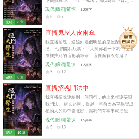
下擺攤算卦。 一卦一萬塊，我以為這下肯定沒
有人上鉤，我能圖個清靜了。 結果，昔日金融
現代|腦洞|驚悚
1.2萬字
大鱷來到我攤位前，他把全身僅剩的一萬塊轉
5
7
給我，讓我給他算一卦。 我一看，嚯，又來了
完結
8 章
票大的！ 傷官喜用神，五鬼搬運術，敗財桃花
直播鬼屋人皮雨傘
劫，命喪美人懷。 兄弟，你離死不遠啦！
我直播招魂，連線到幾個明星的鬼屋探險直
播。 他們開我玩笑：「大師你看一下我們在鬼
屋裡找到的這把油紙傘，這裡面有沒有鬼？」
我看著在他們身後重復喊著「把傘還我」的女
現代|腦洞|驚悚
1.2萬字
鬼，面色大變。 「那是鬼的人皮血傘，快還給
5
12
她……」
完結
8 章
直播招魂鬥法中
我直播招魂連線到一個同行，他上來就說要跟
我鬥法。 網友起鬨，提起一年前因為車禍變成
植物人的影帝秦北顧，讓我們有本事就把他弄
醒。 「想要他醒，停掉他的藥，報警抓他經紀
現代|腦洞|驚悚
1.5萬字
人就行。」 我話剛說完，對方卻嘲笑我學藝不
5
13
精，算不出秦北顧是靈魂離體。 說著他就要作
完結
10 章
法叫魂，卻招來遊蕩的厲鬼。 我一驚，連忙阻