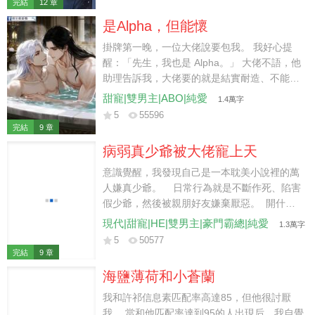
完結
12 章
「如果是你，我倒挺樂意的。」
是Alpha，但能懷
掛牌第一晚，一位大佬說要包我。 我好心提
醒：「先生，我也是 Alpha。」 大佬不語，他
助理告訴我，大佬要的就是結實耐造、不能生
養的 Alpha。 我了然，立馬簽下兩千萬的合
甜寵|雙男主|ABO|純愛
1.4萬字
同。 簽了一年，合約到期前半個月。 大佬助
5
55596
理找到我：「再續兩年。」 我委婉拒絕：「還
完結
9 章
是不了。」 肚子不爭氣，懷了。
病弱真少爺被大佬寵上天
意識覺醒，我發現自己是一本耽美小說裡的萬
人嫌真少爺。 日常行為就是不斷作死、陷害
假少爺，然後被親朋好友嫌棄厭惡。 開什麼
玩笑？ 就我這一步一小咳，三步一大咳，三
現代|甜寵|HE|雙男主|豪門霸總|純愛
1.3萬字
天兩頭感冒發燒，莫名其妙胃痛頭疼的身子。
5
50577
連多動一下我都嫌費力，更別提去針對人了。
完結
9 章
此後我打定主意，躺平任嘲，混吃等死，只希
海鹽薄荷和小蒼蘭
望能舒舒坦坦度過接下來的日子。 後來，曾經
厭惡我的家人都求著我回家去。 而那位隱藏身
我和許祁信息素匹配率高達85，但他很討厭
份的大佬，熟練地屈膝跪地，手掌撫上我冰涼
我。 當和他匹配率達到95的人出現后，我自覺