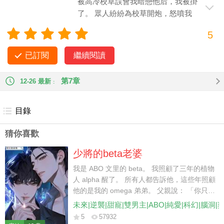
被高冷校草誤會我暗戀他后，我被掛
了。 眾人紛紛為校草開炮，怒噴我
是詭計多端的男同，癩蛤蟆想吃天鵝肉，
5
還揚言要讓我滾出 A 大。 想到我真正暗戀的恐同捨友，害怕看
見他噁心厭惡的眼神，我連夜收拾行李外宿。 轉眼卻被他囚禁
已訂閱
繼續閱讀
在地下室： 「把你鎖住，你就屬于我一個人了。」
第7章
12-26 最新
目錄
猜你喜歡
少將的beta老婆
我是 ABO 文里的 beta。 我照顧了三年的植物
人 alpha 醒了。 所有人都告訴他，這些年照顧
他的是我的 omega 弟弟。 父親說： 「你只是
個 beta，他是帝國最有前途的少將，你跟他沒
未來|逆襲|甜寵|雙男主|ABO|純愛|科幻|腦洞|
結果的，還不如讓你弟弟頂替你與他聯姻。」
5
57932
我忍辱負重地離開。 后來，少將卻對我說：