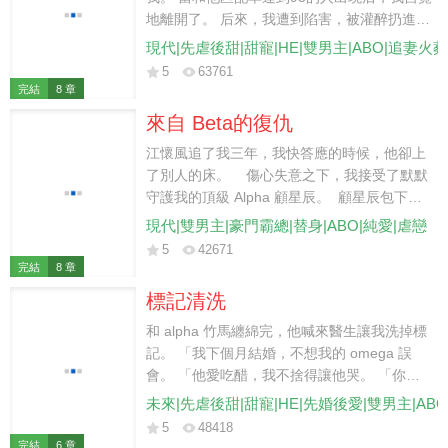
的腳踝： 「寶寶，求你，別著涼。」
地離開了。 后來，我遭到陷害，被灌醉扔進了
新任總裁的房間。 聽說這位總裁不近美色，心
現代|先虐後甜|甜寵|HE|雙男主|ABO|追妻火
狠手辣。 然而他卻用力摟住我，雙眼猩紅。
5
63761
「你又想逃到哪里去？」
完結
8 章
來自 Beta的復仇
江懷風追了我三年，我快答應的時候，他卻上
了別人的床。 傷心失意之下，我接受了默默
守護我的頂級 Alpha 顧星辰。 顧星辰包下了
全城的 LED 屏官宣我們的愛情。 甚至，放棄
現代|雙男主|豪門霸總|替身|ABO|純愛|虐戀
了繼承權也要和身為 Beta 的我成婚。 「無論
5
42671
別人怎麼看你，你都是我心中最珍視的一葉扁
完結
8 章
舟。」 于是，我決定接受腺體改造，想為他留
標記清洗
下子嗣。 然而，在即將簽訂胚胎移植的協議書
時，顧星辰卻失蹤了。 我找到他時，卻聽到他
和 alpha 竹馬纏綿完，他喊來醫生讓我洗掉標
不屑地跟別人說： 「如果不是因為江懷風，
記。 「我下個月結婚，不想我的 omega 誤
我連看他一眼都嫌噁心。」 「毫無價值的
會。 「他愛吃醋，我不捨得讓他哭。 「你也
Beta，又怎麼配得上我們顧家呢？」
是個大齡剩 O 了，總不能帶著我的標記去和別
未來|先虐後甜|甜寵|HE|先婚後愛|雙男主|AB
的 alpha 相親。」 他殘忍而又薄涼地扔給我一
5
48418
張支票。 「你跟了我那麼久，我不會委屈了
完結
6 章