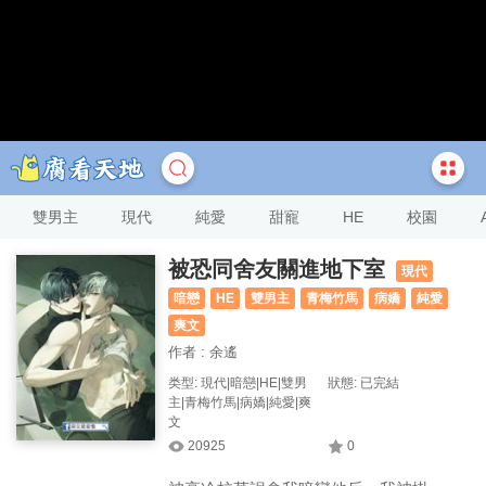
雙男主
現代
純愛
甜寵
HE
校園
被恐同舍友關進地下室
現代
暗戀
HE
雙男主
青梅竹馬
病嬌
純愛
爽文
作者 : 余遙
类型: 現代|暗戀|HE|雙男
狀態: 已完結
主|青梅竹馬|病嬌|純愛|爽
文
20925
0