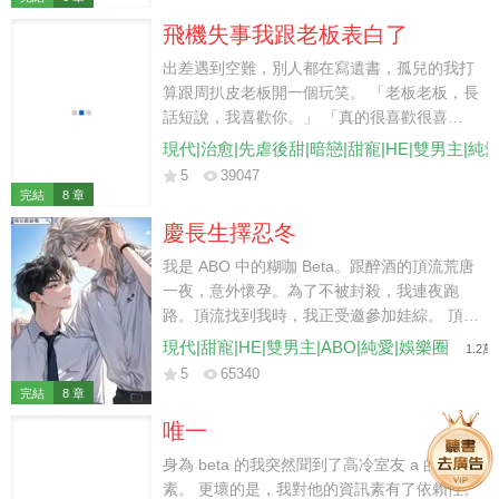
你。 「我結婚那天會給你發請帖，記得來吃
飛機失事我跟老板表白了
席。」
出差遇到空難，別人都在寫遺書，孤兒的我打
算跟周扒皮老板開一個玩笑。 「老板老板，長
話短說，我喜歡你。」 「真的很喜歡很喜
歡。」 「老板，永別了。」 千鈞一發之際，
現代|治愈|先虐後甜|暗戀|甜寵|HE|雙男主|純
機長憑借多年的經驗力挽狂瀾。 飛機安全落地
5
39047
的時候我還在恍惚。 直到看到被一排黑衣保鏢
完結
8 章
簇擁的老板血紅著眼睛奔向了我。
慶長生擇忍冬
我是 ABO 中的糊咖 Beta。跟醉酒的頂流荒唐
一夜，意外懷孕。為了不被封殺，我連夜跑
路。頂流找到我時，我正受邀參加娃綜。 頂流
氣急敗壞地將我抵在墻上質問：「離婚？單
現代|甜寵|HE|雙男主|ABO|純愛|娛樂圈
1.2萬
身？我怎麼不記得你曾經給過我名分？」 他的
5
65340
信息素外泄，擾得工作人員戰戰兢兢。 我輕描
完結
8 章
淡寫地拂開他的手，抱起年年，淡聲抬眸：
唯一
「陸先生，請收斂一點，你讓我的孩子受驚
了。」 他氣笑了，好整以暇地往鏡頭前一坐：
身為 beta 的我突然聞到了高冷室友 a 的資訊
「明眼人都看得出來，年年是我們的孩子。」
素。 更壞的是，我對他的資訊素有了依賴性。