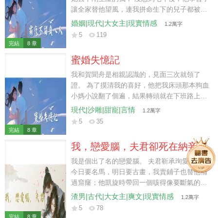
讓全家替他望風，連我拼命生下的兒子都被教
會了撒謊。 兒子抱著我的腿，生硬地喊「媽媽
婚姻|現代|大女主|現實情感
1.2萬字
我想你」，急著把我往門外拽。 我推開門，看
5
119
見武芷寧穿著我的睡衣坐在主臥。 她以為我還
完結
8 章
會像從前一樣哭著求一個解釋。 我把門鎖上，
蜜婚失憶記
給律師打電話：「帶著離婚協議和證據保全的
人過來。今晚，一個都別想走。」
我和賀聞舟是相親認識的，見面三次就領了
證。 為了摸清我的喜好，他把我床頭那本狗血
小媽小說翻了個遍，結果轉頭就在下班路上出
了車禍。 好消息，人沒事。 壞訊息，他一口
現代|沙雕|甜寵|言情
1.2萬字
認定我是他小媽。 我給他擦個藥，他紅著耳朵
5
35
背《離騷》； 我帶他回家，他衝我發小喊繼
完結
8 章
父； 喝醉後，他還抱著奶粉罐，苦口婆心勸他
我，戀愛腦，夫君卻死在納妾前
爸把我讓給他。 他爸聽完之後，點燃了一根
煙，然後轉身去拿了雞毛撣子。
我是個出了名的戀愛腦。 夫君靳承珣愛擺闊，
今日要名馬，明日要古畫，我賣鋪子也替他補
過窟窿；他凱旋時帶回一個咳得像要斷氣的
「表妹」，我騰出正院給她養病。 後來靳承珣
渣男|古代|大女主|爽文|現實情感
1.2萬字
為了替表妹擋刀，傷得只剩一口氣。 太醫說他
5
78
得仔細養著，我便親手煎藥，親手餵藥。 守了
完結
8 章