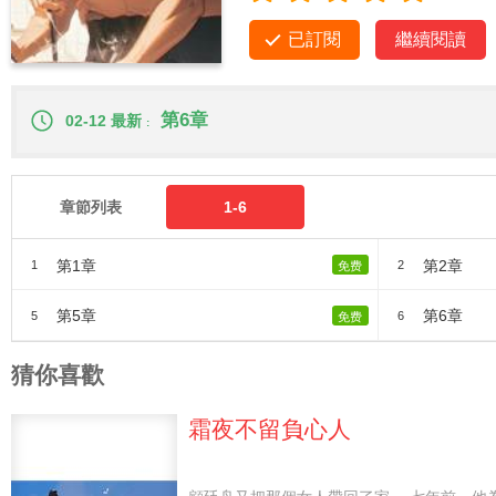
已訂閱
繼續閱讀
第6章
02-12 最新
章節列表
1-6
第1章
第2章
1
2
免费
第5章
第6章
5
6
免费
猜你喜歡
霜夜不留負心人