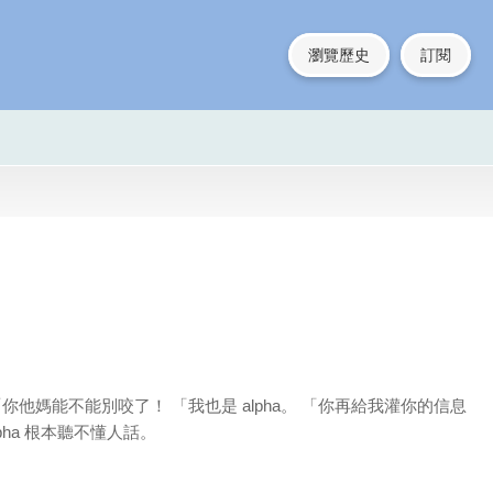
瀏覽歷史
訂閱
他媽能不能別咬了！ 「我也是 alpha。 「你再給我灌你的信息
ha 根本聽不懂人話。