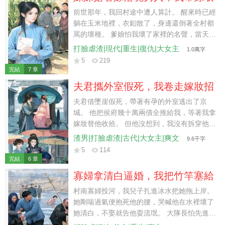
賬便合不上眼。 我一直覺得當年抱錯孩子的人
通知書進京
手腳不利索，才把我塞進這麼一個清流窩。 直
前世那年，我回村途中遭人算計。 醒來時已經
到一個穿素衣的姑娘捧著殘玉進門，自稱才是
躺在玉米地裡，衣釦散了，身邊還倒著全村都
顧家流落在外的親女兒。 我差點把她當財神供
罵的壞種。 爹娘怕我壞了家裡的名聲，當天就
起來，恨不得親手替她把族譜翻到那一頁。 這
堵住我的嘴捆進婚房。 妹妹卻頂了我的名字，
打臉虐渣|現代|重生|復仇|大女主
1.0萬字
才像話，我怎麼可能是清流窩裡親生的。 血趕
拿著我的錄取通知書進了京城。 三年後，她算
5
219
緊驗，包袱我已經叫丫鬟扎好了，連出城的車
計豪門少爺不成，丟了學籍和名聲，最後從教
完結
7 章
錢都付過。 誰料那碗水先替我認下了一門麻
學樓頂跳了下去。 反倒是我熬過了那段日子，
夫君攜外室假死，我卷走嫁妝招
煩。
等到丈夫的舊案翻了過來。 警方查清他是遭人
贅落難皇子
栽贓，動手的是他父親養在外面的兒子。 他洗
夫君借墜崖假死，帶著有孕的外室逃出了京
掉惡名認回豪門，也把我帶離了那個村子。 再
城。 他把侯府幾十萬兩債全推給我，等著我拿
睜眼，妹妹搶先鑽進玉米地。 我帶人趕到時，
嫁妝替他收拾。 但他沒想到，我沒有拆穿他，
她正抱著那個男人，衣服凌亂，半點不見害
反而也喝下假死藥，卷走全部嫁妝去了江南。
渣男|打臉虐渣|古代|大女主|爽文
9.6千字
怕。 見我站在人群前面，她朝我笑得痛快。
在那裡，我招贅了一個落難書生。 十年後，他
5
114
「姐，這回該我享福了，京城那份苦差事留給
回到京城，侯府已經沒了。而我招贅的書生竟
完結
6 章
你。」 我伸手去拉她，想讓她先把衣服穿好。
是流落民間的皇子，沉冤昭雪後，我也成了王
寡婦拿清白逼婚，我把竹竿塞給
男人卻勉強睜開眼，一把將我推開，把她擋在
妃。
村賴漢
身後。 「碰她一下試試。」 我把那點舊情咽
村南寡婦投河，我兒子扎進冰水把她拖上岸。
了回去，連夜收好自己的證件。 天亮以前，我
她剛喘過氣便抱死他的腰，哭喊他在水裡壞了
登上了北去的火車。
她清白，不娶就告他耍流氓。 大隊長怕先進大
隊評不上，帶人堵住我家門，逼我兒子當天成