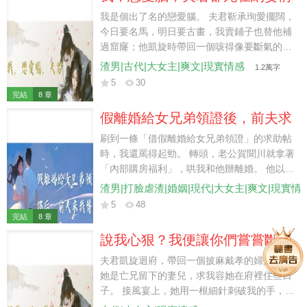
臉上的笑一點點收了，伸手來搶信。 我攥緊信
紙，頭也不回的朝曬穀場上正等著道喜的人走
我是個出了名的戀愛腦。 夫君靳承珣愛擺闊，
去。 他既然想踩著我家往上爬，就別怪我把梯
今日要名馬，明日要古畫，我賣鋪子也替他補
子抽走。
過窟窿；他凱旋時帶回一個咳得像要斷氣的
「表妹」，我騰出正院給她養病。 後來靳承珣
渣男|古代|大女主|爽文|現實情感
1.2萬字
為了替表妹擋刀，傷得只剩一口氣。 太醫說他
5
30
得仔細養著，我便親手煎藥，親手餵藥。 守了
完結
8 章
他三天三夜。 可惜他福薄，沒等到納妾那日。
假離婚給女兄弟領證後，前夫求
真是可惜。
我替他還債
刷到一條「借假離婚給女兄弟領證」的求助帖
時，我還罵得起勁。 轉頭，老公賀聞川就拿著
「內部購房福利」，哄我和他辦離婚。 他以為
我會心疼七折房，乖乖在協議上簽字。 可他不
渣男|打臉虐渣|婚姻|現代|大女主|爽文|現實情
知道，那條帖子裡被誇得天衣無縫的主意，早
5
48
被我截了圖。 他也不知道，就在剛剛，我已經
完結
8 章
發現了他藏在枕頭下的戶口本， 蠢貨，想幹什
說我心狠？我便讓你們嘗嘗斷骨
麼一看就知道。 我把離婚證塞進包裡，笑著給
之痛
他讓路。 「去吧，別耽誤你給孩子上戶口。」
夫君凱旋迴府，帶回一個披麻戴孝的婦人，說
她是亡兄留下的妻兒，求我容她在府裡住些日
子。 接風宴上，她用一根細針刺破我的手，反
咬我砸碎了傳家玉鐲。 夫君當眾斥我刻薄，連