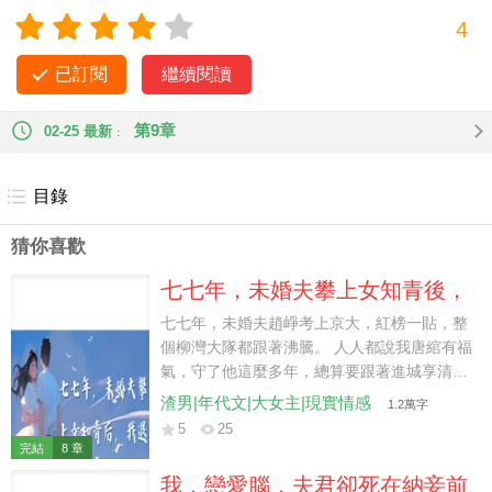
看到嫡母被挖眼泡漲在護城河里。 所以，
4
無論他們怎麼打我，👣虐我。 讓我跪在地上，像狗一樣吃地上
的剩菜。 我都忍耐著。 可是，等了十五年，等得我娘被他們逼
已訂閱
繼續閱讀
死了。 他們還沒有死。 我等不下去啦。
第9章
02-25 最新
目錄
猜你喜歡
七七年，未婚夫攀上女知青後，
我退了婚
七七年，未婚夫趙崢考上京大，紅榜一貼，整
個柳灣大隊都跟著沸騰。 人人都說我唐綰有福
氣，守了他這麼多年，總算要跟著進城享清
福。 可錄取通知書送到村口那日，我卻看見他
渣男|年代文|大女主|現實情感
1.2萬字
替女知青姜蓉攏好圍巾，低聲哄她：「等我在
5
25
京城站住腳，就接你過去。」 他回頭撞見我，
完結
8 章
手裡那封寫著我名字的推薦信被風吹落。 趙崢
我，戀愛腦，夫君卻死在納妾前