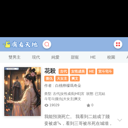
雙男主
現代
純愛
甜寵
HE
校園
花殺
古代
女性成長
HE
宮斗宅斗
復仇
大女主
爽文
作者 : 白桃檸檬瑪奇朵
类型: 古代|女性成長|HE|宮
狀態: 已完結
斗宅斗|復仇|大女主|爽文
19029
0
我能預測死亡。 我看到二姐成了賤
妾被虐🔪，看到三哥被吊死在城墻，