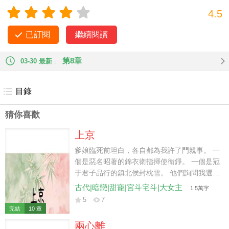
拼了命出逃。 瀕死之際，撞上兇名在外、
4.5
卻生得貌美至極的景侯。 我哭著比畫： 【只要您肯救我，怎麼
樣都成。】 漫天大雪中，他靜靜看我半晌，頷首： 「家中二子
已訂閱
繼續閱讀
一女，正缺一位母親管教。」 大婚當夜，我在紅帳之中與三只
小貓大眼瞪小眼。 景侯一身喜服，眉眼輕斂： 「來，見過你們
第8章
03-30 最新
的母親。」
目錄
猜你喜歡
上京
爹娘臨死前坦白，各自都為我許了門親事。 一
個是惡名昭著的錦衣衛指揮使衛錚。 一個是冠
于君子品行的鎮北侯封枕雪。 他們詢問我選哪
一個，我為難至極。 直至二老嚥氣，也沒敢
古代|暗戀|甜寵|宮斗宅斗|大女主
1.5萬字
說，其實我早已與人私定終身。 那人說等自己
5
7
在京城得勢後便來娶我。 而今已經過去了一
完結
10 章
年。 我猜想大約是被騙了。 當即收拾行囊，
兩心離