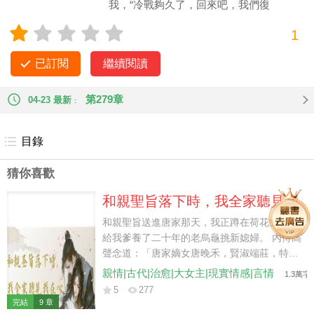
我，“冷戰夠久了，回來吧，我們復
婚。” 我回，“你沒病吧？” 大家見狀，紛紛
1
勸和。傅寒川又問，“我不在的這段時間里，你在做什麼？” 我
扭頭看了看正在哄孩子睡覺的男人。反手打下幾個字：“在坐月
已訂閱
繼續閱讀
子。” 原本熱鬧沸騰的群，瞬間凝固，傅寒川氣急敗壞的給我打
了108個電話，我全都視而不見。 他發了瘋，可那個愛他如命的
第279章
04-23 最新
女孩，再也不屬于他了。 【父子火葬場，追妻追女兒/破鏡不重
圓，大女主覺醒逆襲打臉】 江晚月嫁給傅寒川七年，養育一雙
兒女五年。 換來的是，兒子在的生日上許愿，要新媽媽。 傅寒
目錄
川說童言無忌，可小孩是不會撒謊的。 江晚月決定實現兒子的
猜你喜歡
愿望，兒子、老公她都不要了。 她離婚帶走女兒，所有人都認
為她撐不過一個月，就會找傅寒川求復合。 一個月過去，江晚
和親聖旨落下時，我全家聽見我
月忙著搞事業，女兒忙著給自己找新爸爸。 那天，傅寒川帶兒
在心裡挑陪葬品
和親聖旨送進唐家那天，我正蹲在荷花缸前，
子跪在門外，求她回頭。 房間里，她被男人壓在門上，耳朵被
給我爹養了二十年的老烏龜挑新媳婦。 內侍高
咬住。 “江小姐，你是不是該給我一個名分了？”
聲念道：「唐家嫡女唐晚禾，賢淑端莊，特賜
婚于肅王陸承野，三日後完婚。」 我爸跪得筆
親情|古代|治愈|大女主|現實情感|言情
1.3萬字
直，我媽臉色發白，兩個哥哥差點把磚縫摳
5
277
穿。 我低頭看著龜殼，在心裡挑了挑眉。
完結
9 章