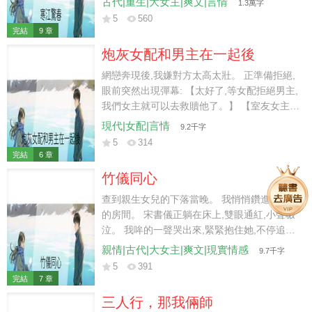
古代|重生|大女主|爽文|言情
1.3萬字
見她傷懷。」 我以為裴澈君奪臣妻已夠荒唐。
5
560
沒想到柳意歡的前夫當眾刺🔪我,他也愛屋及烏
完結
9 章
不肯降罪。 再睜眼,我重回十六歲賞花宴。 皇
炮灰女配和男主在一起後
后姑母讓我從諸位皇子中挑選夫婿。 我收回遞
向裴澈的香囊,搖了搖頭。 「姑母,臣女的意中
網戀奔現後,我嫌對方太高太壯。 正準備拒絕,
人並不在場。」
眼前突然出現彈幕: 【太好了,等女配拒絕男主,
我們女主就可以去救贖他了。】 【室友女主已
準備就緒,等女配一離開,她立刻上去安慰。】
現代|女配|言情
9.2千字
【女配還是太年輕,就喜歡斯文儒雅的,等大幾
5
314
歲就知道這種肩寬腰窄有多香了,力氣大到可以
完結
6 章
把你翻來覆去,抱著上樓梯都不是問題。】
竹儀同心
【一想到女主後面在男主的幫助下,各方面碾壓
女配,把女配虐得直接跪地求饒,我就覺得
查到親生女兒的下落當晚。 我悄悄鑽進了養女
爽。】 我愣了愣,看著眼前穿襯衫都緊到要爆
的房間。 宋書儀正躺在床上,雙眼通紅,小聲啜
開的男人。 話鋒一轉: 「其實,也不是不能試
泣。 我哞的一聲哭出來,緊緊抱住她,不停追
試。」
問。 「書儀,你找到爹娘了,不會不認我這個母
親情|古代|大女主|爽文|現實情感
9.7千字
親了吧?」 「書儀,我問你一句,你更喜歡我還是
5
391
你親爹娘?」 正擔心被送走的宋書儀傻了:
完結
7 章
「啊?」
三人行，那我倆師