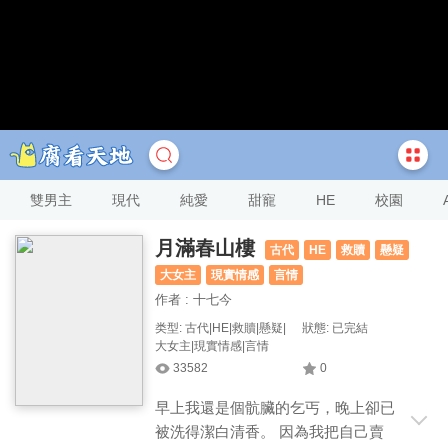
雙男主
現代
純愛
甜寵
HE
校園
月滿春山樓
古代
HE
救贖
懸疑
大女主
現實情感
言情
作者 : 十七今
类型: 古代|HE|救贖|懸疑|
狀態: 已完結
大女主|現實情感|言情
33582
0
早上我還是個骯臟的乞丐，晚上卻已
被洗得潔白清香。 因為我把自己賣