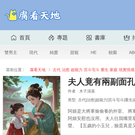
首頁
專題
書庫
雙男主
現代
純愛
甜寵
HE
校園
AB
當前位置：
腐看天地
古代
治愈
超能力
宮斗宅斗
重生
家庭
現實情感
夫人竟有兩副面
作者 : 木子清蒸
类型: 古代|治愈|超能力|宮斗宅斗|重生
阿娘是大將軍偷偷養的外室。 將
阿娘安慰也沒用。 夫人往我嘴里
聲。 【五歲的小玉兒，臉蛋真是