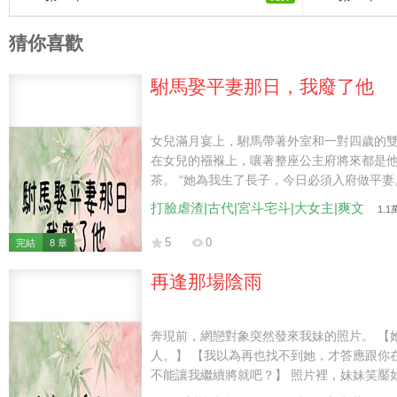
猜你喜歡
駙馬娶平妻那日，我廢了他
女兒滿月宴上，駙馬帶著外室和一對四歲的雙生子闖進
在女兒的襁褓上，嚷著整座公主府將來都是他的。 夫君卻逼我喝下
茶。 “她為我生了長子，今日必須入府做平妻。” 我抱起痛哭的女兒，當眾笑
了。 “好。” “三日後，本宮親自替你們主持
打臉虐渣|古代|宮斗宅斗|大女主|爽文
1.
5
0
完結
8 章
再逢那場陰雨
奔現前，網戀對象突然發來我妹的照片。 【她眼尾有顆紅痣，是我的救命恩
人。】 【我以為再也找不到她，才答應跟你在一起。】 【現在她回來了，你總
不能讓我繼續將就吧？】 照片裡，妹妹笑靨如花，右眼眼尾那顆紅痣嬌豔。 我
也有一顆。 不過在左眼。 可我什麼都沒說，只是收下五十萬補償，刪掉他的聯