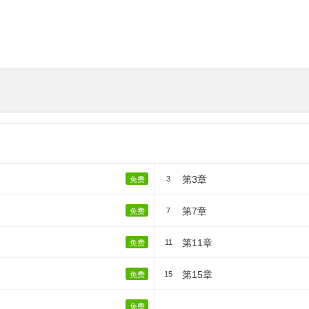
第3章
3
免费
第7章
7
免费
第11章
11
免费
第15章
15
免费
免费