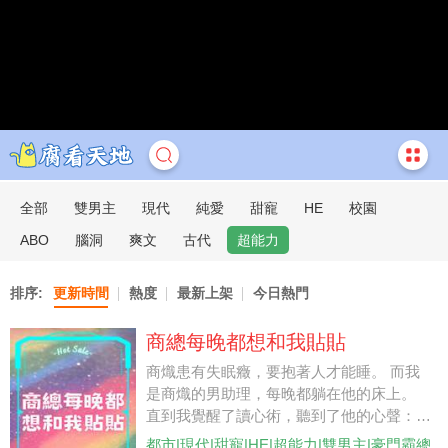
全部
雙男主
現代
純愛
甜寵
HE
校園
ABO
腦洞
爽文
古代
超能力
排序:
更新時間
熱度
最新上架
今日熱門
商總每晚都想和我貼貼
商熾患有失眠癥，要抱著人才能睡。 而我
是商熾的男助理，每晚都躺在他的床上。
直到我覺醒了讀心術，聽到了他的心聲：
【今晚又和老婆貼貼了。】 【老婆好可
都市|現代|甜寵|HE|超能力|雙男主|豪門霸總