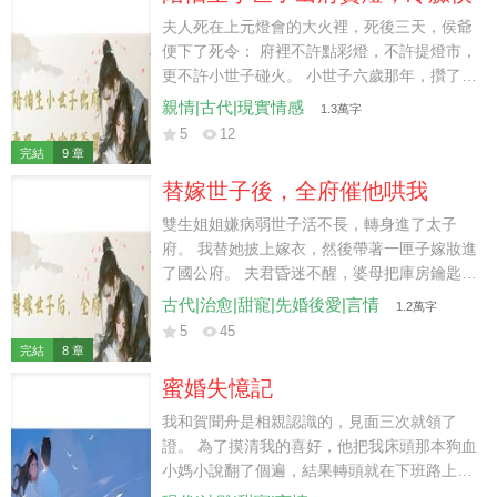
你。」
爺買空整條燈市
夫人死在上元燈會的大火裡，死後三天，侯爺
便下了死令： 府裡不許點彩燈，不許提燈市，
更不許小世子碰火。 小世子六歲那年，攢了許
久的零嘴錢，捧著一張船燈圖來找我。 他說想
親情|古代|現實情感
1.3萬字
親手做一盞燈，放進水渠裡，請風替他捎給從
5
12
未見過的娘親。 三年後，他做的風輪燈被書院
完結
9 章
選去西市義賣，換來的銀子要送到慈幼局添冬
替嫁世子後，全府催他哄我
衣。偏有個昔日同窗故意撞翻燈架，火苗順著
燈油躥上來，小世子僵在原地，連哭都忘了。
雙生姐姐嫌病弱世子活不長，轉身進了太子
顧承野趕到時，抱起兒子，冷聲吩咐管家：
府。 我替她披上嫁衣，然後帶著一匣子嫁妝進
「西市今日餘下的義賣燈，侯府全數買下。至
了國公府。 夫君昏迷不醒，婆母把庫房鑰匙交
于推倒燈架的人，帶去巡城司，我顧承野的兒
給我，小姑子天天往我房裡送點心，我的日子
古代|治愈|甜寵|先婚後愛|言情
1.2萬字
子，他也敢動？」
過得比在姜家舒坦太多。 我坐在謝觀瀾床邊打
5
45
算盤，順嘴唸叨：「今天太醫府的人又說你治
完結
8 章
不好了，你說我如果守寡了是不是能拿到很多
蜜婚失憶記
錢啊？」 床上的人聽了許久，醒來便攥住我的
手：「姜蒔蘿，你是不是天天盼著我出殯？」
我和賀聞舟是相親認識的，見面三次就領了
姐姐在太子府碰了壁，又鬧著要換回婚約。 我
證。 為了摸清我的喜好，他把我床頭那本狗血
正想請人送客，謝觀瀾已經站到了我身邊。
小媽小說翻了個遍，結果轉頭就在下班路上出
了車禍。 好消息，人沒事。 壞訊息，他一口