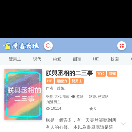
雙男主
現代
純愛
甜寵
HE
校園
朕與丞相的二三事
古代
甜寵
HE
超能力
雙男主
作者 : 蕭婉
类型: 古代|甜寵|HE|超能
狀態: 已完結
力|雙男主
10114
0
朕是一個昏君，有一天突然能聽到所
有人的心聲。 本以為畫風應該是這