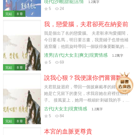
現代|沙雕|甜寵|言情
1.2萬字
認定我是他小媽。 我給他擦個藥，他紅著耳朵
5
24
背《離騷》； 我帶他回家，他衝我發小喊繼
完結
8 章
父； 喝醉後，他還抱著奶粉罐，苦口婆心勸他
我，戀愛腦，夫君卻死在納妾前
爸把我讓給他。 他爸聽完之後，點燃了一根
煙，然後轉身去拿了雞毛撣子。
我是個出了名的戀愛腦。 夫君靳承珣愛擺闊，
今日要名馬，明日要古畫，我賣鋪子也替他補
過窟窿；他凱旋時帶回一個咳得像要斷氣的
「表妹」，我騰出正院給她養病。 後來靳承珣
渣男|古代|大女主|爽文|現實情感
1.2萬字
為了替表妹擋刀，傷得只剩一口氣。 太醫說他
5
69
得仔細養著，我便親手煎藥，親手餵藥。 守了
完結
8 章
他三天三夜。 可惜他福薄，沒等到納妾那日。
說我心狠？我便讓你們嘗嘗斷骨
真是可惜。
之痛
夫君凱旋迴府，帶回一個披麻戴孝的婦人，說
她是亡兄留下的妻兒，求我容她在府裡住些日
子。 接風宴上，她用一根細針刺破我的手，反
咬我砸碎了傳家玉鐲。 夫君當眾斥我刻薄，連
古代|大女主|現實情感
1.2萬字
那個孩子也抱著他的腿，哭著喊他爹。 我捏著
5
84
染血的針，抬手便叫人砍了她的手。
完結
8 章
本宮的血脈更尊貴