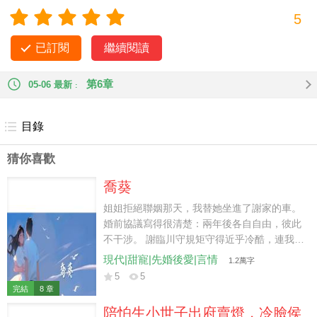
樣的：狗皇帝 %￥*&！ 但事實好像和我想
5
得不一樣？ 那個朕以為要滅了朕好自己上位的丞相，心里卻說
想睡朕！ 可朕是個男人啊！
已訂閱
繼續閱讀
第6章
05-06 最新
目錄
猜你喜歡
喬葵
姐姐拒絕聯姻那天，我替她坐進了謝家的車。
婚前協議寫得很清楚：兩年後各自自由，彼此
不干涉。 謝臨川守規矩守得近乎冷酷，連我發
燒都只會把藥和溫水放在門外。 直到我收拾好
現代|甜寵|先婚後愛|言情
1.2萬字
行李，準備把婚戒還給他，他卻蹲在康復中心
5
5
的小狗旁邊，按下了那隻小狗平時用來「說
完結
8 章
話」的按鈕。 機械女聲響徹安靜的客廳：「想
陪怕生小世子出府賣燈，冷臉侯