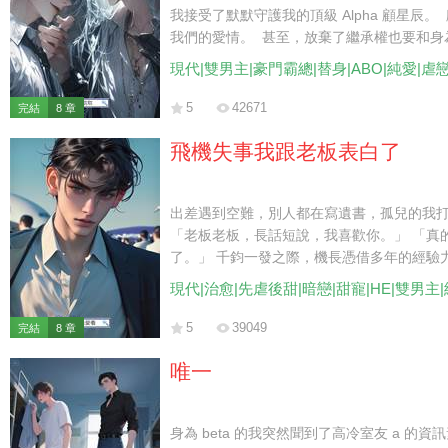
我接受了默默守護我的頂級 Alpha 顧星辰。
我們的愛情。 甚至，放棄了繼承權也要和身為 
麼看你，你都是我心中最珍視的一葉扁舟。」
現代|雙男主|豪門霸總|替身|ABO|純愛|虐
為他留下子嗣。 然而，在即將簽訂胚胎移植
找到他時，卻聽到他不屑地跟別人說： 「
5
42671
完結
8 章
眼都嫌噁心。」 「毫無價值的 Beta，又
飛機失事我跟老板表白了
出差遇到空難，別人都在寫遺書，孤兒的我
「老板老板，長話短說，我喜歡你。」 「真
了。」 千鈞一發之際，機長憑借多年的經驗
還在恍惚。 直到看到被一排黑衣保鏢簇擁的
現代|治愈|先虐後甜|暗戀|甜寵|HE|雙男主
5
39049
完結
8 章
唯一
身為 beta 的我突然聞到了高冷室友 a 的