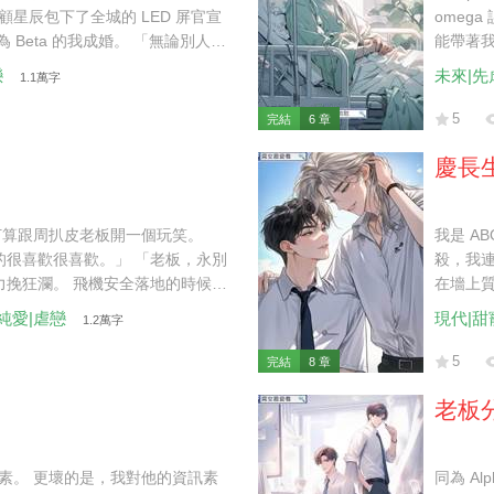
 顧星辰包下了全城的 LED 屏官宣
omeg
Beta 的我成婚。 「無論別人怎
能帶著我
 于是，我決定接受腺體改造，想
「你跟
戀
未來|先
1.1萬字
的協議書時，顧星辰卻失蹤了。 我
席。」
如果不是因為江懷風，我連看他一
5
完結
6 章
怎麼配得上我們顧家呢？」
慶長
打算跟周扒皮老板開一個玩笑。
我是 A
的很喜歡很喜歡。」 「老板，永別
殺，我
力挽狂瀾。 飛機安全落地的時候我
在墻上
老板血紅著眼睛奔向了我。
外泄，
|純愛|虐戀
現代|甜
1.2萬字
眸：「
往鏡頭
5
完結
8 章
子刻出來
老板分
資訊素。 更壞的是，我對他的資訊素
同為 A