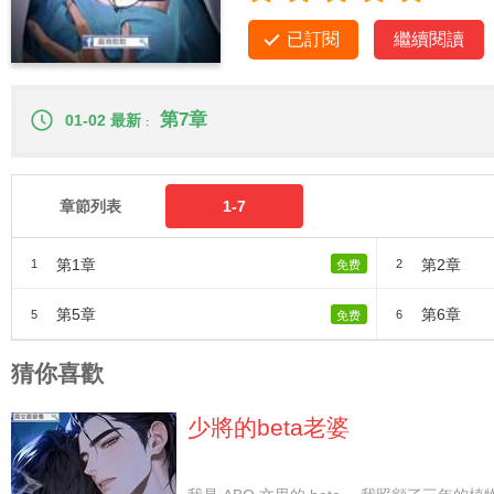
已訂閱
繼續閱讀
第7章
01-02 最新
章節列表
1-7
第1章
第2章
1
2
免费
第5章
第6章
5
6
免费
猜你喜歡
少將的beta老婆