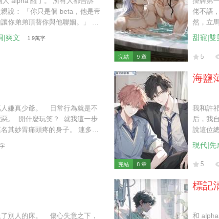
人 alpha 醒了。 所有人都告訴
掛牌第一
親說： 「你只是個 beta，他是帝
佬不語，
讓你弟弟頂替你與他聯姻。」 我
然，立馬
如果是你，我倒挺樂意的。」
我：「再
洞|爽文
甜寵|雙
1.9萬字
5
完結
9 章
海鹽
萬人嫌真少爺。 日常行為就是不
我和許祁
惡。 開什麼玩笑？ 就我這一步
后，我自
名其妙胃痛頭疼的身子。 連多動
說這位總
我打定主意，躺平任嘲，混吃等
逃到哪
現代|先
萬字
後來，曾經厭惡我的家人都求著我
膝跪地，手掌撫上我冰涼的腳踝：
5
完結
8 章
標記
上了別人的床。 傷心失意之下，
和 al