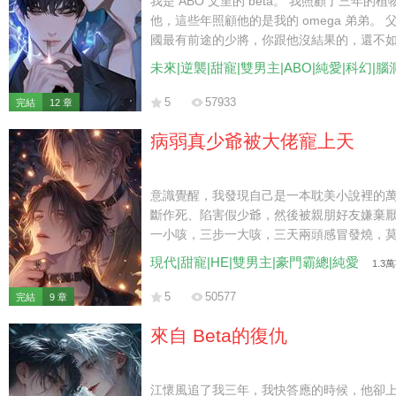
我是 ABO 文里的 beta。 我照顧了三年的植物
他，這些年照顧他的是我的 omega 弟弟。 父
國最有前途的少將，你跟他沒結果的，還不如
忍辱負重地離開。 后來，少將卻對我說：「
未來|逆襲|甜寵|雙男主|ABO|純愛|科幻|腦
5
57933
完結
12 章
病弱真少爺被大佬寵上天
意識覺醒，我發現自己是一本耽美小說裡的
斷作死、陷害假少爺，然後被親朋好友嫌棄厭
一小咳，三步一大咳，三天兩頭感冒發燒，莫
一下我都嫌費力，更別提去針對人了。 此後
現代|甜寵|HE|雙男主|豪門霸總|純愛
1.3
死，只希望能舒舒坦坦度過接下來的日子。 
回家去。 而那位隱藏身份的大佬，熟練地屈
5
50577
完結
9 章
「寶寶，求你，別著涼。」
來自 Beta的復仇
江懷風追了我三年，我快答應的時候，他卻