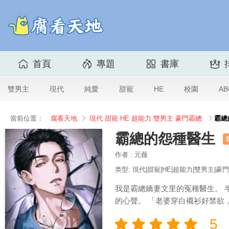
首頁
專題
書庫
雙男主
現代
純愛
甜寵
HE
校園
AB
當前位置：
腐看天地
現代
甜寵
HE
超能力
雙男主
豪門霸總
霸總
霸總的怨種醫生
作者 : 元薇
类型: 現代|甜寵|HE|超能力|雙男主|豪
我是霸總嬌妻文里的冤種醫生。 
的心聲。 「老婆穿白襯衫好禁欲
5