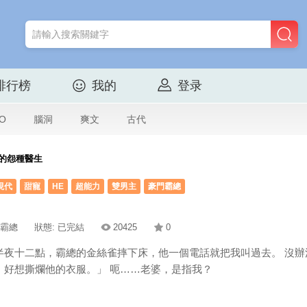
排行榜
我的
登录
O
腦洞
爽文
古代
的怨種醫生
現代
甜寵
HE
超能力
雙男主
豪門霸總
門霸總
狀態: 已完結
20425
0
半夜十二點，霸總的金絲雀摔下床，他一個電話就把我叫過去。 沒辦
，好想撕爛他的衣服。」 呃……老婆，是指我？