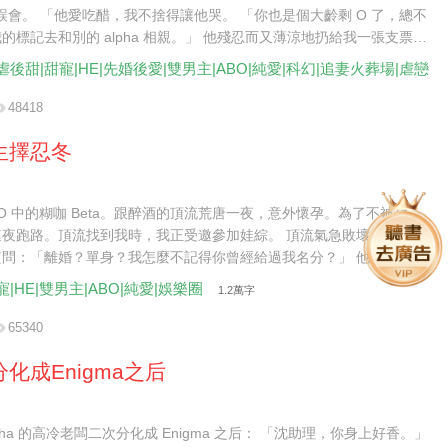
a 誤會。 「他愛吃醋，我不捨得讓他哭。 「你也是個大齡剩 O 了，總不
的標記去和別的 alpha 相親。」 他殘忍而又薄涼地扔給我一張支票。
了我那麼久，我不會委屈了你。 「我結婚那天會給你發請帖，記得來吃
虐後甜|甜寵|HE|先婚後愛|雙男主|ABO|純愛|科幻|追妻火葬場|虐戀
48418
生擇忍冬
BO 中的糊咖 Beta。跟醉酒的頂流荒唐一夜，意外懷孕。為了不被封
連夜跑路。頂流找到我時，我正受邀參加娃綜。 頂流氣急敗壞地將我抵
質問：「離婚？單身？我怎麼不記得你曾經給過我名分？」 他的信息素
擾得工作人員戰戰兢兢。 我輕描淡寫地拂開他的手，抱起年年，淡聲抬
寵|HE|雙男主|ABO|純愛|娛樂圈
1.2萬字
陸先生，請收斂一點，你讓我的孩子受驚了。」 他氣笑了，好整以暇地
前一坐：「明眼人都看得出來，年年是我們的孩子。」 看著如同一個模
65340
的兩人。 觀眾炸了。
化成Enigma之后
lpha 的高冷老闆二次分化成 Enigma 之后： 「沈助理，你身上好香。」