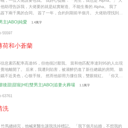
晚，一位大佬說要包我。 我好心提醒：「先生，我也是 Alpha。」 大
他助理告訴我，大佬要的就是結實耐造、不能生養的 Alpha。 我了
簽下兩千萬的合同。 簽了一年，合約到期前半個月。 大佬助理找到
續兩年。」 我委婉拒絕：「還是不了。」 肚子不爭氣，懷了。
男主|ABO|純愛
1.4萬字
55597
薄荷和小蒼蘭
信息素匹配率高達85，但他很討厭我。 當和他匹配率達到95的人出現
覺地離開了。 后來，我遭到陷害，被灌醉扔進了新任總裁的房間。 聽
裁不近美色，心狠手辣。 然而他卻用力摟住我，雙眼猩紅。 「你又想
里去？」
虐後甜|甜寵|HE|雙男主|ABO|追妻火葬場
1.1萬字
63761
清洗
pha 竹馬纏綿完，他喊來醫生讓我洗掉標記。 「我下個月結婚，不想我的