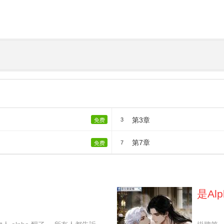
第3章
3
免费
第7章
7
免费
是Al