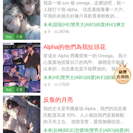
我是一個 sss 級 omega，這麼說吧，我一
人能打十個 alpha。 信息素能毒暈一大片。
可我的未婚夫好像只喜歡香香軟軟的
omega。 于是我柔弱不能自理，天天纏著
未來|甜寵|HE|雙男主|ABO|純愛|科幻|爽文
8
他，叫老公，要親親，要抱抱，要哄著才能
5
28746
睡著。 為了時刻和他在一起，我進了全 A
完結
6 章
軍校。 開學當天分班考試，我就聽到幾個
Alpha的他們為我扯頭花
渣渣說我老公壞話，我當場手撕機甲，把他
打得鼻青臉腫，爬也爬不起來。 余光看到
穿成全 Alpha 男團里唯一的 Omega。 我小
老公過來后，連忙腿一軟坐在地上道：「老
心翼翼地捂緊自己的馬甲。 腺體是不能露
公，他們欺負我！」 「老公抱抱～」
出來的，信息素也是不能釋放的。 我以為
萬無一失了，直到在舞臺上看到了眼前飄著
未來|HE|雙男主|ABO|純愛|科幻|娛樂圈|爽文
的彈幕。 【oi，老婆的腰好細好白。】
5
17019
【不好，隊友的信息素好像暴動了！】
完結
8 章
【既然都是 Alpha……應該沒關係的吧？】
反叛的月亮
……救命，有關係啊！
我的丈夫是帝國最強 Alpha，我們的信息素
匹配度高達 93%，人人都說我們是最般配
的天作之合。 他曾宣誓，愛我無關信息
素，將一生忠誠于我。 可后來，他愛上了
未來|反轉|BE|幻想愛情|雙男主|ABO|純愛|科