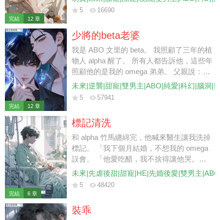
告： 「不要癡心妄想，我可不會給你生孩
5
16690
子。」 我目不轉睛地盯著他，紅唇輕啟。
完結
12 章
「Alpha 也可以的。 「將軍大人要試試
少將的beta老婆
嗎？」
我是 ABO 文里的 beta。 我照顧了三年的植
物人 alpha 醒了。 所有人都告訴他，這些年
照顧他的是我的 omega 弟弟。 父親說：
「你只是個 beta，他是帝國最有前途的少
未來|逆襲|甜寵|雙男主|ABO|純愛|科幻|腦洞|
將，你跟他沒結果的，還不如讓你弟弟頂替
5
57941
你與他聯姻。」 我忍辱負重地離開。 后
完結
12 章
來，少將卻對我說：「如果是你，我倒挺樂
標記清洗
意的。」
和 alpha 竹馬纏綿完，他喊來醫生讓我洗掉
標記。 「我下個月結婚，不想我的 omega
誤會。 「他愛吃醋，我不捨得讓他哭。
「你也是個大齡剩 O 了，總不能帶著我的
未來|先虐後甜|甜寵|HE|先婚後愛|雙男主|AB
標記去和別的 alpha 相親。」 他殘忍而又薄
5
48420
涼地扔給我一張支票。 「你跟了我那麼
完結
6 章
久，我不會委屈了你。 「我結婚那天會給
裝乖
你發請帖，記得來吃席。」