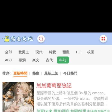
全部
雙男主
現代
純愛
甜寵
HE
校園
ABO
腦洞
爽文
古代
科幻
排序:
更新時間
熱度
最新上架
今日熱門
慫慫葡萄歷險記
星際帝國的上將岑傾是個 3s 級的 omega。
我是他的配偶。 一個劣等 alpha。 岑傾對這
場以誕下優秀后代為目的的強制分配厭惡至
極。 他目光冷凝，深夜里掐著我的脖子警
萌寶|未來|甜寵|團寵|校園|雙男主|ABO|科幻|